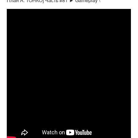
План А: ТОНКО] Часть #81 ► Gameplay \