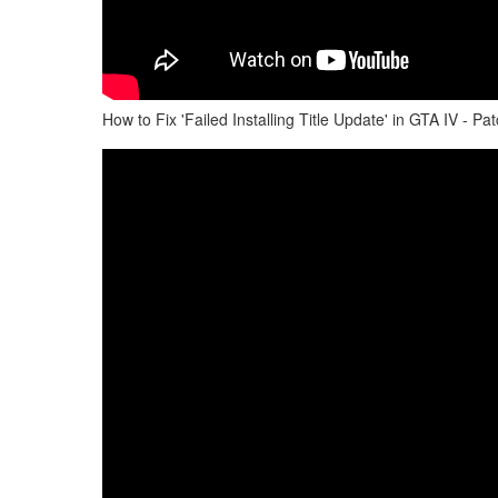
How to Fix 'Failed Installing Title Update' in GTA IV - Pa