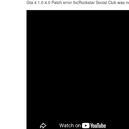
Gta 4 1.0.4.0 Patch error fix(Rockstar Social Club was n