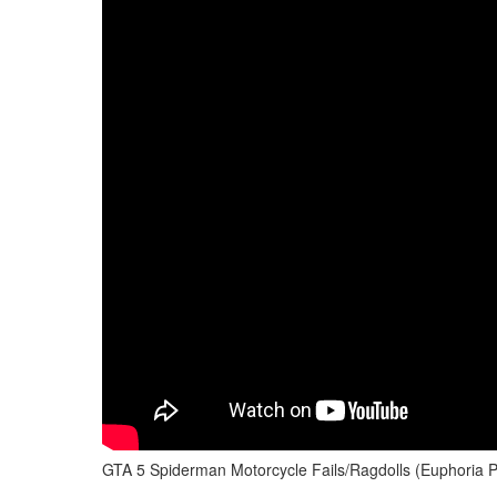
GTA 5 Spiderman Motorcycle Fails/Ragdolls (Euphoria 