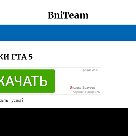
BniTeam
И ГТА 5
 быть Гусем?