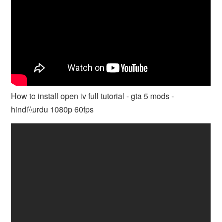
How to install open iv full tutorial - gta 5 mods -
hindi\\urdu 1080p 60fps