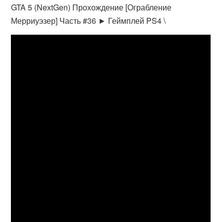
GTA 5 (NextGen) Прохождение [Ограбление
Мерриуэзер] Часть #36 ► Геймплей PS4 \