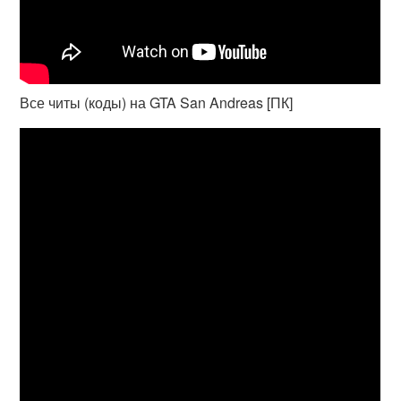
Все читы (коды) на GTA San Andreas [ПК]