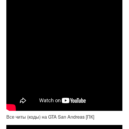
Все читы (коды) на GTA San Andreas [ПК]