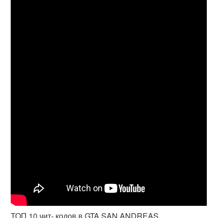
ТОП 10 чит- кодов в GTA SAN ANDREAS