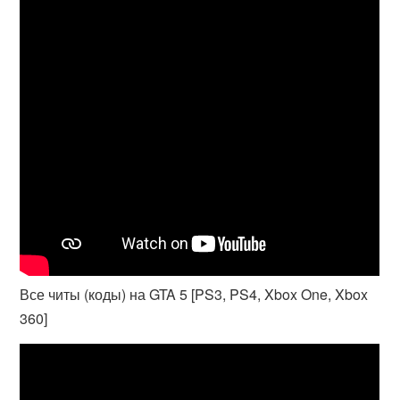
Все читы (коды) на GTA 5 [PS3, PS4, Xbox One, Xbox
360]