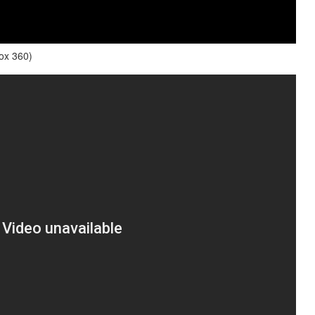
ox 360)