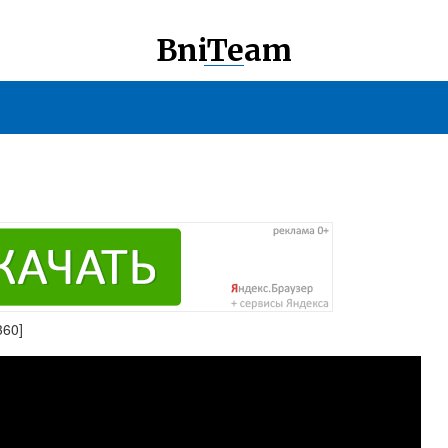
BniTeam
360]