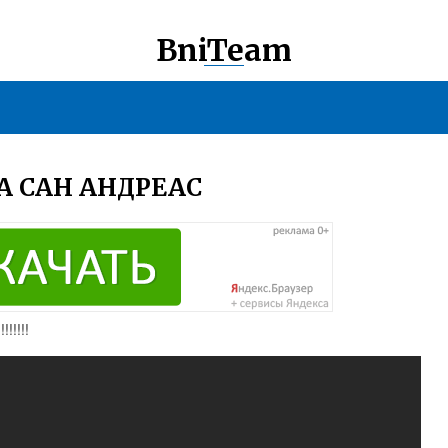
BniTeam
А САН АНДРЕАС
!!!!!