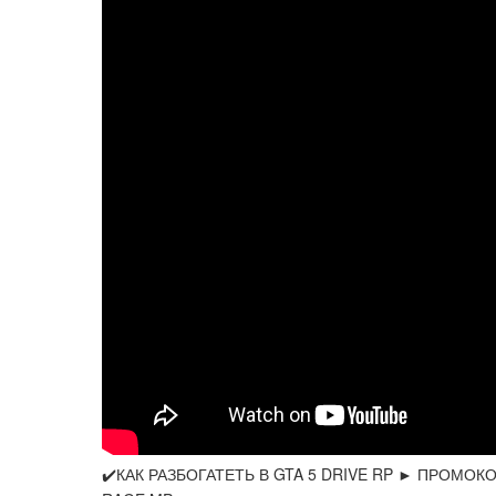
✔️КАК РАЗБОГАТЕТЬ В GTA 5 DRIVE RP ► ПРОМО