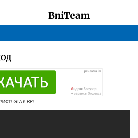
BniTeam
КОД
ИФТ! GTA 5 RP!