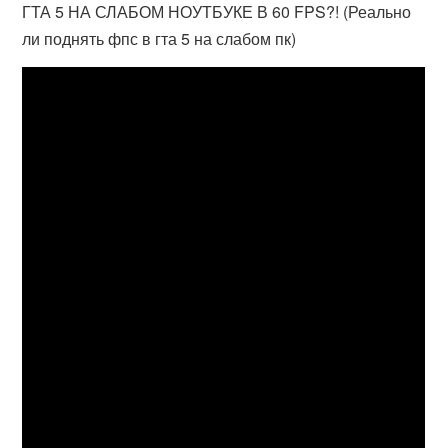
ГТА 5 НА СЛАБОМ НОУТБУКЕ В 60 FPS?! (Реально
ли поднять фпс в гта 5 на слабом пк)