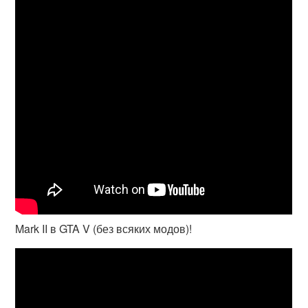
Mark II в GTA V (без всяких модов)!