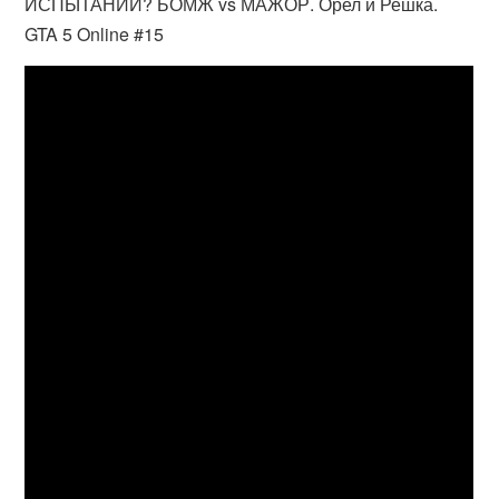
ИСПЫТАНИЙ? БОМЖ vs МАЖОР. Орел и Решка.
GTA 5 Online #15