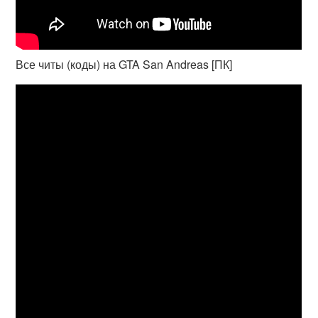
Все читы (коды) на GTA San Andreas [ПК]