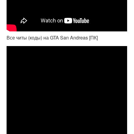
Все читы (коды) на GTA San Andreas [ПК]