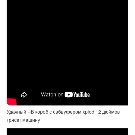
Удачный ЧВ короб с сабвуфером xplod 12 дюймов
трясет машину