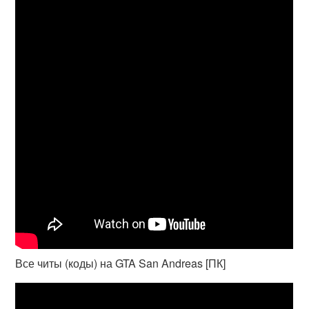
Все читы (коды) на GTA San Andreas [ПК]