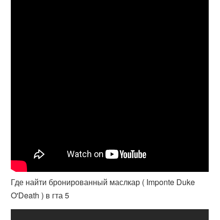
Где найти бронированный маслкар ( Imponte Duke
O'Death ) в гта 5