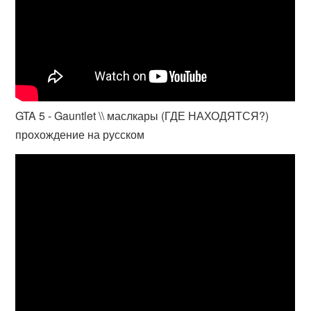
GTA 5 - Gauntlet \\ маслкары (ГДЕ НАХОДЯТСЯ?)
прохождение на русском